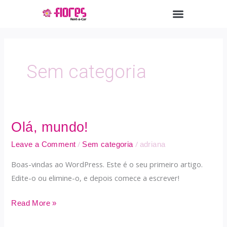
Skip
Menu
to
content
Sem categoria
Olá, mundo!
Olá,
mundo!
/
/
Leave a Comment
Sem categoria
adriana
Boas-vindas ao WordPress. Este é o seu primeiro artigo.
Edite-o ou elimine-o, e depois comece a escrever!
Read More »